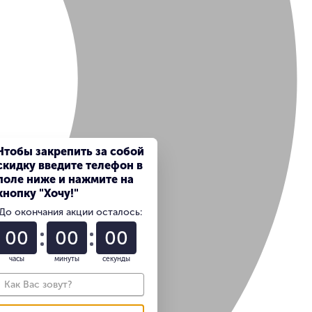
Чтобы закрепить за собой
скидку введите телефон в
поле ниже и нажмите на
кнопку "Хочу!"
До окончания акции осталось:
01
22
57
часы
минуты
секунды