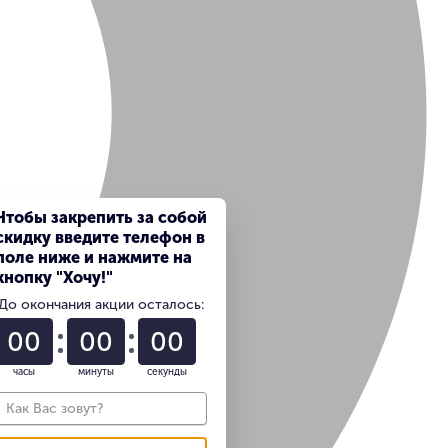
Чтобы закрепить за собой
скидку введите телефон в
поле ниже и нажмите на
кнопку "Хочу!"
До окончания акции осталось:
01
22
58
часы
минуты
секунды