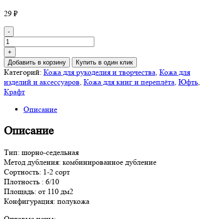
29
₽
Количество
-
товара
Крафт
+
Сизый
Добавить в корзину
Купить в один клик
1,8-
Категорий:
Кожа для рукоделия и творчества
,
Кожа для
2,2
изделий и аксессуаров
,
Кожа для книг и переплёта
,
Юфть
,
Крафт
Описание
Описание
Тип: шорно-седельная
Метод дубления: комбинированное дубление
Сортность: 1-2 сорт
Плотность : 6/10
Площадь: от 110 дм2
Конфигурация: полукожа
Оптовые цены: