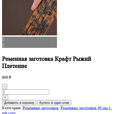
Ременная заготовка Крафт Рыжий
Плетение
600
₽
Количество
-
товара
Ременная
+
заготовка
Добавить в корзину
Купить в один клик
Крафт
Категории:
Ременные заготовки
,
Ременные заготовки 40 мм 1-
Рыжий
ый сорт