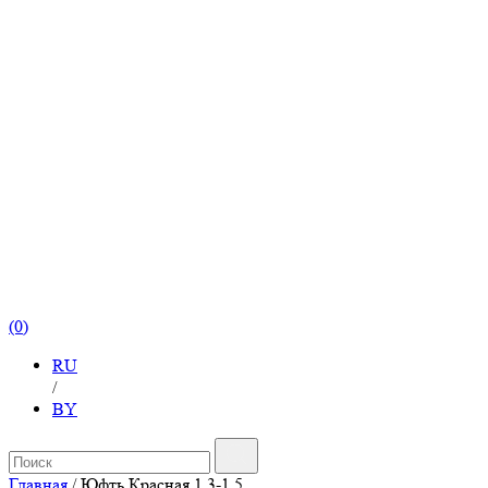
(0)
RU
/
BY
Главная
/
Юфть Красная 1,3-1,5