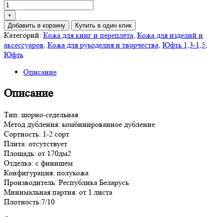
товара
Юфть
+
Песок
Добавить в корзину
Купить в один клик
1,3-
Категорий:
Кожа для книг и переплёта
,
Кожа для изделий и
1,5
аксессуаров
,
Кожа для рукоделия и творчества
,
Юфть 1,3-1,5
,
Юфть
Описание
Описание
Тип: шорно-седельная
Метод дубления: комбинированное дубление
Сортность: 1-2 сорт
Плита: отсутствует
Площадь: от 170дм2
Отделка: с финишем
Конфигурация: полукожа
Производитель: Республика Беларусь
Минимальная партия: от 1 листа
Плотность:7/10